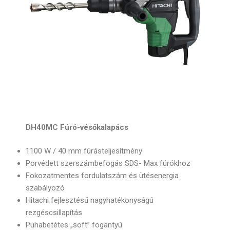
DH40MC Fúró-vésőkalapács
1100 W / 40 mm fúrásteljesítmény
Porvédett szerszámbefogás SDS- Max fúrókhoz
Fokozatmentes fordulatszám és ütésenergia
szabályozó
Hitachi fejlesztésű nagyhatékonyságú
rezgéscsillapítás
Puhabetétes „soft” fogantyú