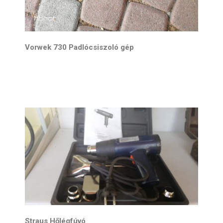
Vorwek 730 Padlócsiszoló gép
Straus Hőlégfúvó