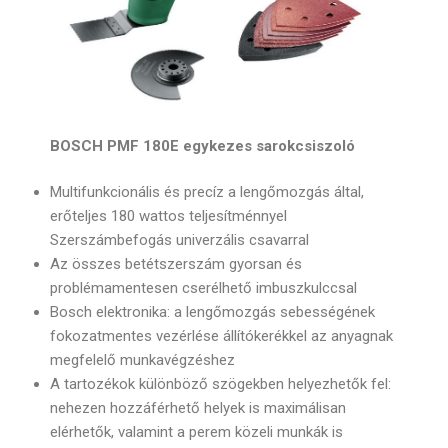
BOSCH PMF 180E egykezes sarokcsiszoló
Multifunkcionális és precíz a lengőmozgás által,
erőteljes 180 wattos teljesítménnyel
Szerszámbefogás univerzális csavarral
Az összes betétszerszám gyorsan és
problémamentesen cserélhető imbuszkulccsal
Bosch elektronika: a lengőmozgás sebességének
fokozatmentes vezérlése állítókerékkel az anyagnak
megfelelő munkavégzéshez
A tartozékok különböző szögekben helyezhetők fel:
nehezen hozzáférhető helyek is maximálisan
elérhetők, valamint a perem közeli munkák is