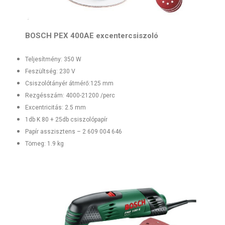
BOSCH PEX 400AE excentercsiszoló
Teljesítmény: 350 W
Feszültség: 230 V
Csiszolótányér átmérő:125 mm
Rezgésszám: 4000-21200 /perc
Excentricitás: 2.5 mm
1db K 80 + 25db csiszolópapír
Papír asszisztens – 2 609 004 646
Tömeg: 1.9 kg