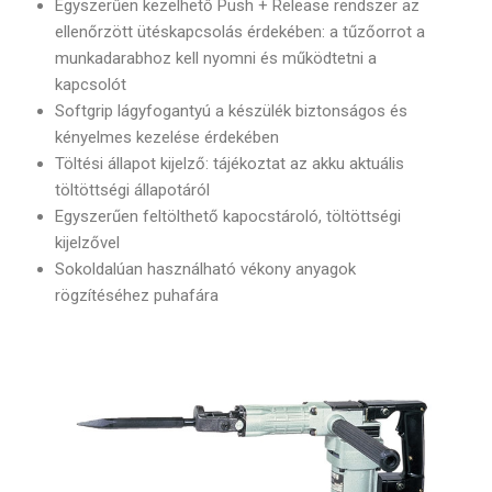
Egyszerűen kezelhető Push + Release rendszer az
ellenőrzött ütéskapcsolás érdekében: a tűzőorrot a
munkadarabhoz kell nyomni és működtetni a
kapcsolót
Softgrip lágyfogantyú a készülék biztonságos és
kényelmes kezelése érdekében
Töltési állapot kijelző: tájékoztat az akku aktuális
töltöttségi állapotáról
Egyszerűen feltölthető kapocstároló, töltöttségi
kijelzővel
Sokoldalúan használható vékony anyagok
rögzítéséhez puhafára