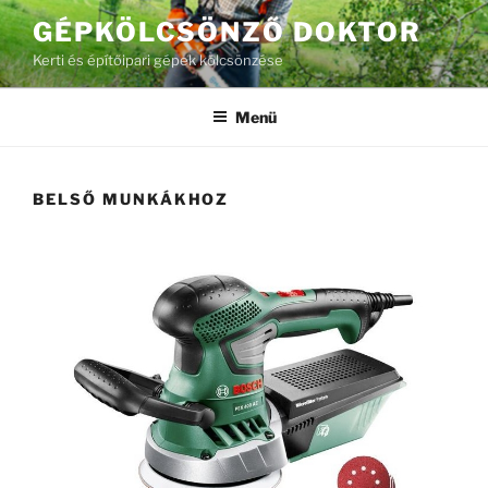
GÉPKÖLCSÖNZŐ DOKTOR
Kerti és építőipari gépek kölcsönzése
Menü
BELSŐ MUNKÁKHOZ