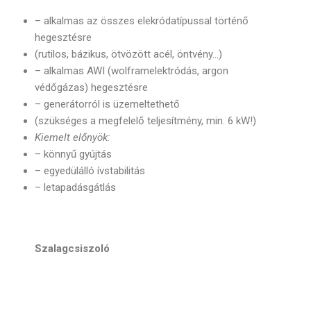
– alkalmas az összes elekródatípussal történő
hegesztésre
(rutilos, bázikus, ötvözött acél, öntvény…)
– alkalmas AWI (wolframelektródás, argon
védőgázas) hegesztésre
– generátorról is üzemeltethető
(szükséges a megfelelő teljesítmény, min. 6 kW!)
Kiemelt előnyök:
– könnyű gyújtás
– egyedülálló ívstabilitás
– letapadásgátlás
Szalagcsiszoló