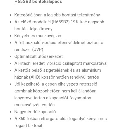
H65SB3 bontókalapács
Kategóriájában a legjobb bontási teljesítmény
Az előző modellnél (H65SB2) 19%-kaé nagyobb
bontási teljesítmény
Kényelmes munkavégzés
A felhasználó vibráció elleni védelmét biztosító
rendszer (UVP)
Optimalizált ütőszerkezet
A Hitachi eredeti vibráció csillapított markolatával
A kettős belső szigetelésnek és az alumínium
háznak (AHB) köszönhetően rendkívül tartós
Jól kezelhető: a gépen elhelyezett reteszelő
gombnak köszönhetően nem kell állandóan
lenyomva tartan a kapcsolót folyamatos
munkavégzés esetén
Nagyméretű kapcsoló
A 360 fokban elforgató oldalfogantyú kényelmes
fogást biztosít