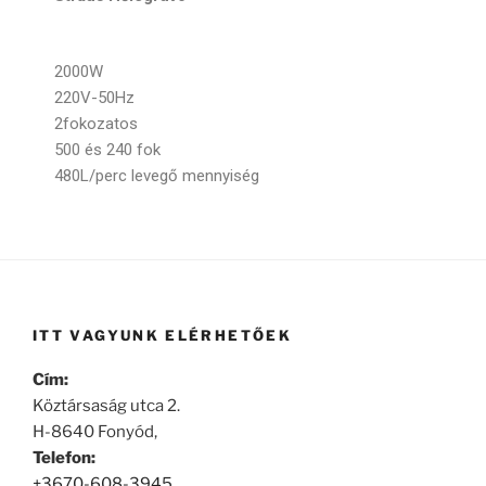
2000W
220V-50Hz
2fokozatos
500 és 240 fok
480L/perc levegő mennyiség
ITT VAGYUNK ELÉRHETŐEK
Cím:
Köztársaság utca 2.
H-8640 Fonyód,
Telefon:
+3670-608-3945