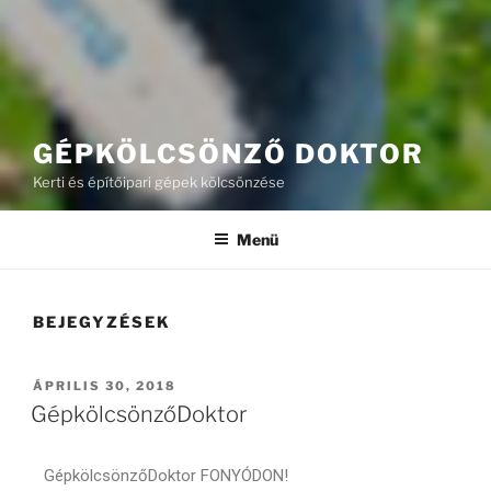
GÉPKÖLCSÖNZŐ DOKTOR
Kerti és építőipari gépek kölcsönzése
Menü
BEJEGYZÉSEK
ÁPRILIS 30, 2018
GépkölcsönzőDoktor
GépkölcsönzőDoktor FONYÓDON!