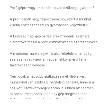
Profi gépre vagy szerszámra van szüksége gyorsan?
A profi gépek nagy teljesítményűek, ezért a munkát
kisebb erőfeszítéssel és gyorsabban végezheti el.
A kedvező napi gép bérlés árak mindenki számára
elérhetővé teszik a profi eszközöket és szerszámokat.
A minőségi munka egyik fő alapfeltétele a minőségi
szerszám vagy gép, ám éppen ekkor merül fel a
takarékosság kérdése.
Nem csak a nagyobb építkezéseknél, illetve kerti
munkáknál van szükség megfelelő gépekre, hanem a
ház körüli tevékenységek során is. Ebben az esetben
azonban meggondolandó egy gép megvásárlása.
Sokkal praktikusabb és takarékosabb megoldás egy
megfelelő gépkölcsönző igénybevétele.